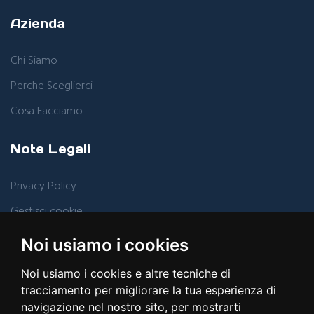
Azienda
Chi Siamo
Perche Sceglierci
Cosa Facciamo
Note Legali
Privacy Policy
Gestisci cookie
Noi usiamo i cookies
Risorse
Noi usiamo i cookies e altre tecniche di
Blog
tracciamento per migliorare la tua esperienza di
navigazione nel nostro sito, per mostrarti
Sitemap