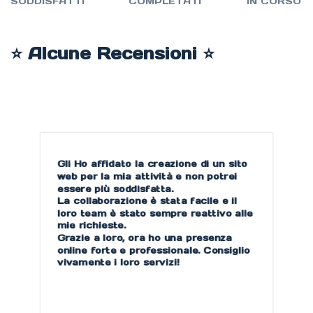
SODDISFATTI
COMPLETATI
IN CORSO
⭐️ Alcune Recensioni ⭐️
La nostra campagna google ads è
andata molto bene. Oltretutto Paolo
del team è stato davvero gentile nel
spiegarci alcuni dettagli tecnici..grazie