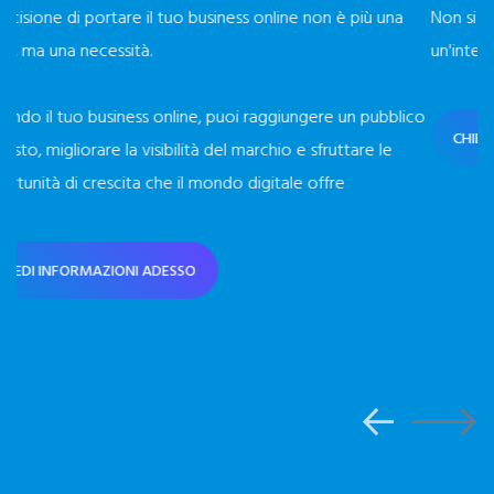
Non si tratta solo di guadagnare follower, ma di creare
un'interazione autentica con il tuo target di riferimento.
La
el
co
mo
CHIEDI INFORMAZIONI ADESSO
Qu
ra
co