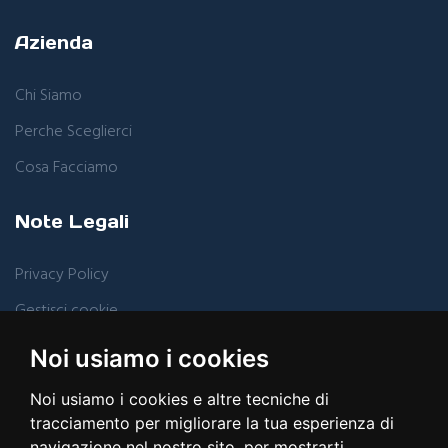
Azienda
Chi Siamo
Perche Sceglierci
Cosa Facciamo
Note Legali
Privacy Policy
Gestisci cookie
Noi usiamo i cookies
Risorse
Noi usiamo i cookies e altre tecniche di
Blog
tracciamento per migliorare la tua esperienza di
navigazione nel nostro sito, per mostrarti